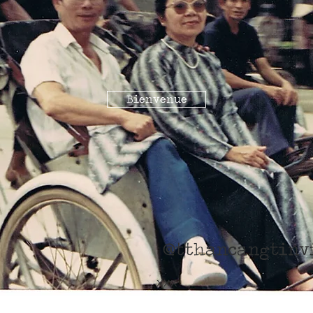
Bienvenue
@tthancangtinv
xxx