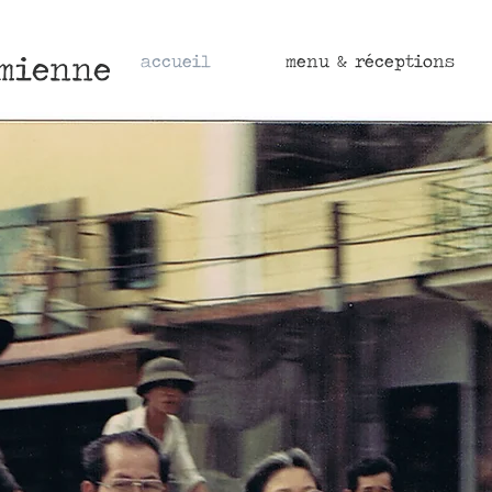
mienne
accueil
menu & réceptions